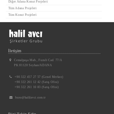
Diğer Adana Konut Projeleri
Tüm Adana Projeleri
Tüm Konut Projeleri
İletişim
Cemalpaşa Mah., Fuzuli Cad. 77/A
PK:01120 Seyhan/ADANA
+90 322 457 27 57 (Genel Merkez)
+90 322 261 12 42 (Satış Ofisi)
+90 322 261 10 83 (Satış Ofisi)
buro@halilavci.com.tr